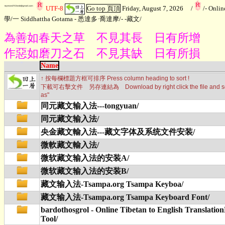
UTF-8
Go top 頁頂
Friday, August 7, 2026
/
/
- Onli
學
/
一 Siddhattha Gotama - 悉達多·喬達摩
/
- -藏文
/
為善如春天之草 不見其長 日有所增
作惡如磨刀之石 不見其缺 日有所損
Name
↑ 按每欄標題方框可排序 Press column heading to sort !
下載可右擊文件 另存連結為 Download by right click the file and sele
as"
同元藏文输入法---tongyuan/
同元藏文输入法/
央金藏文輸入法---藏文字体及系统文件安装/
微軟藏文輸入法/
微软藏文输入法的安装A/
微软藏文输入法的安装B/
藏文输入法-Tsampa.org Tsampa Keyboa/
藏文输入法-Tsampa.org Tsampa Keyboard Font/
bardothosgrol - Online Tibetan to English Translatio
Tool/