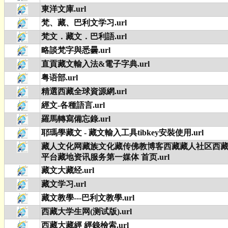
東洋文庫.url
梵、藏、巴利文学习.url
梵文．藏文．巴利語.url
略談梵字與悉曇.url
直貢藏文輸入法&電子字典.url
粤语部.url
精選西藏全球資源網.url
經文-各種語言.url
羅馬轉寫備忘錄.url
耶瑪學藏文 - 藏文輸入工具tibkey安裝使用.url
藏人文化网藏族文化藏传佛教博客西藏藏人社区西
平台藏地资讯服务第一媒体 首页.url
藏文大藏经.url
藏文学习.url
藏文教學---巴利文教學.url
西藏大学生网(测试版).url
西藏大藏經 經錄檢索.url