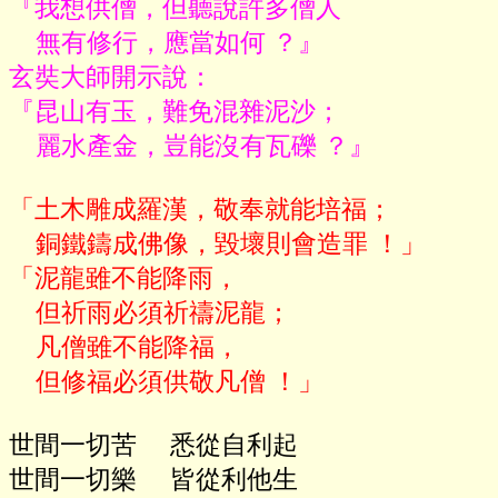
『我想供僧，但聽說許多僧人

    無有修行，應當如何 ？』

玄奘大師開示說：

『昆山有玉，難免混雜泥沙；

    麗水產金，豈能沒有瓦礫 ？』
「土木雕成羅漢，敬奉就能培福；

    銅鐵鑄成佛像，毀壞則會造罪 ！」

「泥龍雖不能降雨，

    但祈雨必須祈禱泥龍；

    凡僧雖不能降福，

世間一切苦     悉從自利起

世間一切樂     皆從利他生
