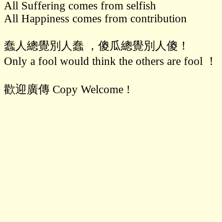
All Suffering comes from selfish

All Happiness comes from contribution

蠢人總覺別人蠢 ，傻瓜總覺別人傻！

Only a fool would think the others are fool ！

歡迎廣傳 Copy Welcome !
