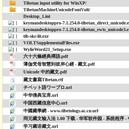
Tibetan input utility for WinXP/
TibetanMachineUnicodeFontVolt/
Desktop_1.ini
keymandesktoppro-7.1.254.0-tibetan_direct_unicode.
keymandesktoppro-7.1.254.0-tibetan_ewts_unicode3.e
tib-skr-lit.exe
VOLTSupplementalFiles.exe
WylieWord21_Setup.exe
六十六條經典禪語.pdf
薄伽梵母智慧到彼岸心經 - 藏文.pdf
Unicode 中的藏文.pdf
藏文書寫Tibetan.rtf
チベット語ワープロ.url
中华佛典宝库.url
中国西藏信息中心.url
中國藏學網 - www.tibetology.ac.cn.url
同元藏文输入法 1.00 下载 - 华军软件园 - 系统程序 - 
学习藏语藏文.url