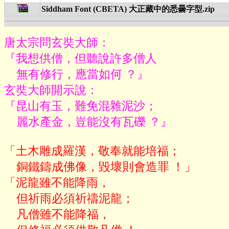
Siddham Font (CBETA) 大正藏中的悉曇字型.zip
唐太宗問玄奘大師：

『我想供僧，但聽說許多僧人

    無有修行，應當如何 ？』

玄奘大師開示說：

『昆山有玉，難免混雜泥沙；

    麗水產金，豈能沒有瓦礫 ？』
「土木雕成羅漢，敬奉就能培福；

    銅鐵鑄成佛像，毀壞則會造罪 ！」

「泥龍雖不能降雨，

    但祈雨必須祈禱泥龍；

    凡僧雖不能降福，
