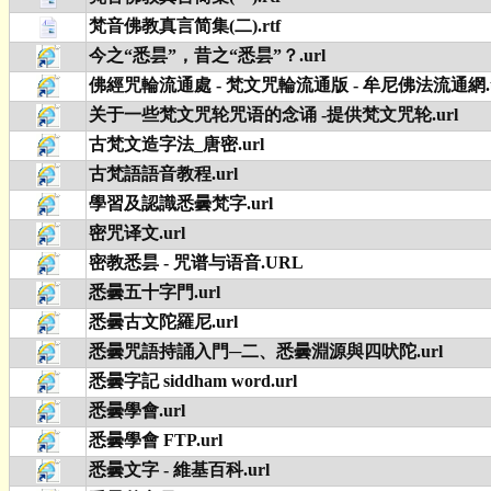
梵音佛教真言简集(二).rtf
今之“悉昙”，昔之“悉昙”？.url
佛經咒輪流通處 - 梵文咒輪流通版 - 牟尼佛法流通網.u
关于一些梵文咒轮咒语的念诵 -提供梵文咒轮.url
古梵文造字法_唐密.url
古梵語語音教程.url
學習及認識悉曇梵字.url
密咒译文.url
密教悉昙 - 咒谱与语音.URL
悉曇五十字門.url
悉曇古文陀羅尼.url
悉曇咒語持誦入門─二、悉曇淵源與四吠陀.url
悉曇字記 siddham word.url
悉曇學會.url
悉曇學會 FTP.url
悉曇文字 - 維基百科.url