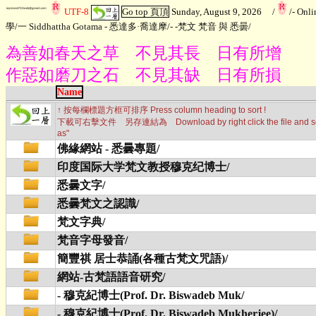
UTF-8
Go top 頁頂
Sunday, August 9, 2026
/
/
- Onl
學
/
一 Siddhattha Gotama - 悉達多·喬達摩
/
- -梵文 梵音 與 悉曇
/
為善如春天之草 不見其長 日有所增
作惡如磨刀之石 不見其缺 日有所損
Name
↑ 按每欄標題方框可排序 Press column heading to sort !
下載可右擊文件 另存連結為 Download by right click the file and sele
as"
佛緣網站 - 悉曇專題/
印度国际大学梵文教授穆克纪博士/
悉曇文字/
悉曇梵文之認識/
梵文字典/
梵音字母發音/
簡豐祺 居士恭誦(各種古梵文咒語)/
網站-古梵語語音研究/
- 穆克紀博士(Prof. Dr. Biswadeb Muk/
- 穆克紀博士(Prof. Dr. Biswadeb Mukherjee)/