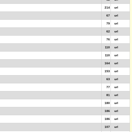
214
url
67
url
79
url
62
url
76
url
110
url
110
url
164
url
153
url
63
url
77
url
81
url
180
url
186
url
186
url
107
url