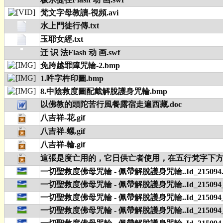
梵文字母教讀-視頻.avi
水上門徒行傳.txt
玉耶女經.txt
迁 识 法Flash 动 画.swf
免跨越罪障咒輪-2.bmp
1.吽字杵印圖.bmp
8.中陰救度圖配戴解脫護身咒輪.bmp
以佛教的頭陀苦行風餐露宿走遍西藏.doc
八吉祥-花.gif
八吉祥-螺.gif
八吉祥-輪.gif
這張是度亡用的，它日供亡者使用，在五行梵字下方填
一切聖救度佛母咒輪 - 佩帶解脫護身咒輪..Id_215094.
一切聖救度佛母咒輪 - 佩帶解脫護身咒輪..Id_215094_1
一切聖救度佛母咒輪 - 佩帶解脫護身咒輪..Id_215094_2
一切聖救度佛母咒輪 - 佩帶解脫護身咒輪..Id_215094_3