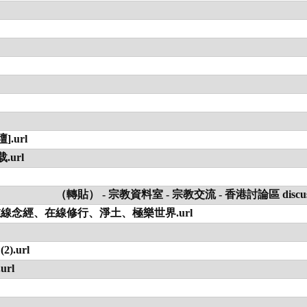
.url
url
 宗教資料室 - 宗教交流 - 香港討論區 discuss.com
念經、在線修行、淨土、極樂世界.url
.url
rl