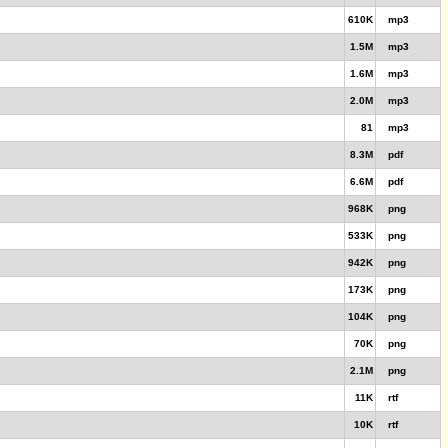
610K
mp3
1.5M
mp3
1.6M
mp3
2.0M
mp3
81
mp3
8.3M
pdf
6.6M
pdf
968K
png
533K
png
942K
png
173K
png
104K
png
70K
png
2.1M
png
11K
rtf
10K
rtf