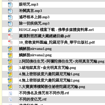
眼明咒.mp3
补闕真言.mp3
遙呼根本上師.mp3
除一切疾病咒.mp3
HJJGZ.mp3 檔案下載 - 佛學多媒體資料庫.url
藏漢對照西藏大藏經總目錄.pdf
10_密教資料匯編_陀羅尼字典_華宇出版社.pdf
觸解脫nirvana1.png
觸解脫nirvana2.png
2.阿閦佛往生咒+阿彌陀佛往生咒+光明真言咒輪.png
3.破地獄真言+金光明真言咒輪.png
4.無上密部拔度六趣陀羅尼咒輪1.png
4.無上密部拔度六趣陀羅尼咒輪2.png
7.大寶廣博樓閣善住祕密陀羅尼咒輪.png
不同佛名及佛咒有不同作用.rtf
不同的变亿咒.rtf