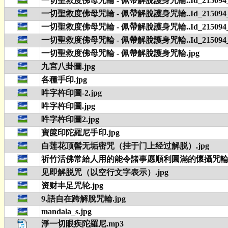
一切聖救度佛母咒輪 - 佩帶解脫護身咒輪..Id_215094_4
一切聖救度佛母咒輪 - 佩帶解脫護身咒輪..Id_215094_5
一切聖救度佛母咒輪 - 佩帶解脫護身咒輪..Id_215094_6
一切聖救度佛母咒輪 - 佩帶解脫護身咒輪..Id_215094_7
一切聖救度佛母咒輪 - 佩帶解脫護身咒輪.jpg
九宮八卦圖.jpg
各種手印.jpg
吽字杵印圖-2.jpg
吽字杵印圖.jpg
吽字杵印圖2.jpg
寶篋印陀羅尼手印.jpg
白莲花顶髻无垢密咒（挂于门上经过解脱）.jpg
祈竹活佛常給人用的能令諸事愿順利圓滿的懷攝咒輪(尤
见即解脱咒（以空行文字表示）.jpg
资财丰足咒轮.jpg
9.語自在跨解脫咒輪.jpg
mandala_s.jpg
淨一切眼疾陀羅尼.mp3