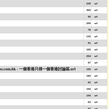
235
url
305
url
93
url
200
url
78
url
132
url
91
url
100
url
254
url
97
url
.hk - 一個香港只得一個香港討論區.url
155
url
184
url
62
url
154
url
154
url
63
url
62
url