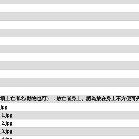
上亡者名(動物也可），放亡者身上。認為放在身上不方便可先收
jpg
.jpg
.jpg
.jpg