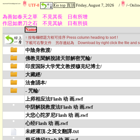
UTF-8
Go top 頁頂
Friday, August 7, 2026
/
/
- Onli
為善如春天之草 不見其長 日有所增
作惡如磨刀之石 不見其缺 日有所損
Name
↑ 按每欄標題方框可排序 Press column heading to sort !
下載可右擊文件 另存連結為 Download by right click the file and selec
中陰身救渡/
佛教見聞解脫諸天部解密咒輪/
印度国际大学梵文教授穆克纪博士/
大藏經/
法會誦本/
- 咒輪/
上师相应法Flash 动 画.swf
中阴解脱救度法Flash 动 画.swf
大悲心陀罗尼Flash 动 画.swf
心经Flash 动 画.swf
未經灌頂-之英文翻譯.txt
极乐捷径Flash 动 画.swf