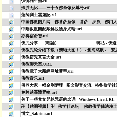
供佛利生儀.rtf
殊胜无比——三十五佛圣像及尊号.rtf
蓮師刹土雲遊記.rtf
中国佛教图片网 佛菩萨圣像 菩萨 罗汉 佛门人物
中陰救度圖配戴解脫護身咒輪.url
亦得宿命智.url
佛咒分享 （唱誦） 轉貼 - 佛道信仰交流 - 宗教交
佛教咒轮介绍下载（清晰大图！） - 觉海慈航 - ≡ 安居社
佛教密咒真言大全.url
佛教聊天室.URL
佛教電子大藏經网址薈萃.url
佛教音乐.url
供养大家一幅金刚萨埵 - 图文影音交流 - 格鲁修学社区 - Powe
免跨越罪障咒輪.url
关于一些梵文咒轮咒语的念诵 - Windows Live.URL
卍【贴图视频】卍 - 佛学社论坛 ---佛教佛学佛法净土地藏放生
博文_Sabrina.url