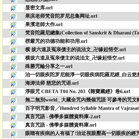
显密文库.url
果滨老师梵音陀罗尼总集网址.url
果濱老師大作.url
梵音陀羅尼總集(Collection of Sanskrit & Dharani (T
楞嚴咒的功德功能和功用.url
横 拔六道及冤亲债主的说法文_卍缘起悟空.url
横拔六道及冤亲债主的说法文_卍缘起悟空.url
殊勝咒輪分享之一.url
治一切眼疾陀罗尼能淨一切眼疾病陀羅尼經_白云悠悠.
海涛法师 慈悲的咒语.url
淨眼咒 CBETA T04 No. 203《雜寶藏經》卷6.url
無二無別world_ 大藏全咒內幾個咒語 可參考的咒文
百字明咒影音╱Hundred Syllable Mantra of Vajrasatt
真言咒語 - 佛學多媒體資料庫-2.url
真言咒語 - 佛學多媒體資料庫.url
眼睛有疾病的人有福了!治近視眼壓高一切眼疾的經咒 - 