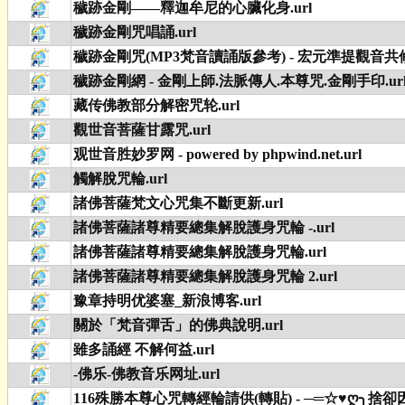
穢跡金剛——釋迦牟尼的心臟化身.url
穢跡金剛咒唱誦.url
穢跡金剛咒(MP3梵音讀誦版參考) - 宏元準提觀音共修園地 म
穢跡金剛網 - 金剛上師.法脈傳人.本尊咒.金剛手印.ur
藏传佛教部分解密咒轮.url
觀世音菩薩甘露咒.url
观世音胜妙罗网 - powered by phpwind.net.url
觸解脫咒輪.url
諸佛菩薩梵文心咒集不斷更新.url
諸佛菩薩諸尊精要總集解脫護身咒輪 -.url
諸佛菩薩諸尊精要總集解脫護身咒輪.url
諸佛菩薩諸尊精要總集解脫護身咒輪 2.url
豫章持明优婆塞_新浪博客.url
關於「梵音彈舌」的佛典說明.url
雖多誦經 不解何益.url
-佛乐-佛教音乐网址.url
116殊勝本尊心咒轉經輪請供(轉貼) - ─═☆♥ღ╮捨卻因緣