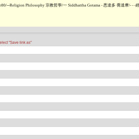
ne80
/
─Religion Philosophy 宗教哲學
/
一 Siddhattha Gotama - 悉達多·喬達摩
/
- - 
t "Save link as"