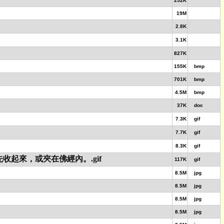
252K
19M
2.8K
3.1K
827K
155K
bmp
701K
bmp
4.5M
bmp
37K
doc
7.3K
gif
7.7K
gif
8.3K
gif
起來，或夾在佛經內。.gif
117K
gif
8.5M
jpg
8.5M
jpg
8.5M
jpg
8.5M
jpg