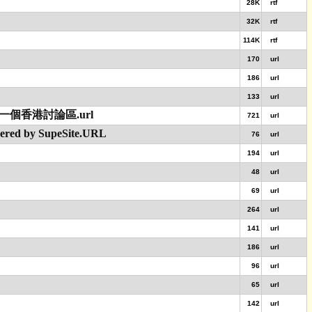
28K
rtf
32K
rtf
114K
rtf
170
url
186
url
133
url
一個香港討論區.url
721
url
 SupeSite.URL
76
url
194
url
48
url
69
url
264
url
141
url
186
url
96
url
65
url
142
url