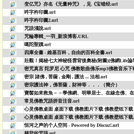
变亿咒》亦名《无量种咒》，见《宝错经.url
吽字杵印圖.url
吽字杵印圖2.url
咒語淺說.url
咒輪專輯_一羽_新浪博客.URL
噶陀聖蹟.url
四庫全書 - 維基百科，自由的百科全書.url
壯觀！揭秘七大神秘怪雲背後奧秘(附圖)[佛網Life論壇]
密咒真言 陀罗尼 心咒 佛教歌曲佛乐mp3佛教音乐下载.
密宗 諸佛 , 菩薩 , 金剛 , 護法 ... 法相.url
密宗護法神，佛菩薩，財神等．．．（簡介） （轉貼） -
寶髻如來救魚－－學佛網、明華居士、在線念佛、在線
常見佛教咒語拼音注音.url
心灵佛教桌面 桌面下载 佛教图片下载 佛教壁纸下载 (2)
心灵佛教桌面 桌面下载 佛教图片下载 佛教壁纸下载.u
恒河之声的个人空间 - Powered by Discuz!.url
慈悲的咒語.url