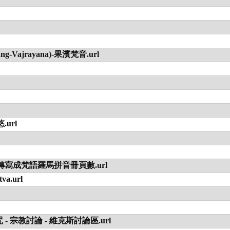
ang-Vajrayana)-果濱梵音.url
url
轉寫成梵語羅馬拼音冊頁數.url
va.url
宗教討論 - 維克斯討論區.url