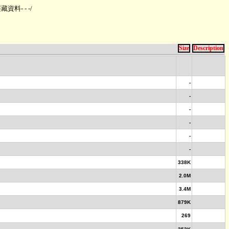
-經藏資料- - -
/
Size
Description
-
-
-
-
-
-
338K
2.0M
3.4M
879K
269