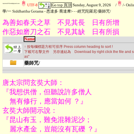
UTF-8
Go top 頁頂
Sunday, August 9, 2026
/
/
- Onl
學
/
一 Siddhattha Gotama - 悉達多·喬達摩
/
- - -經咒陀羅尼
/
藥師咒
/
為善如春天之草 不見其長 日有所增
作惡如磨刀之石 不見其缺 日有所損
Name
↑ 按每欄標題方框可排序 Press column heading to sort !
下載可右擊文件 另存連結為 Download by right click the file and sele
as"
藥師咒/
唐太宗問玄奘大師：

『我想供僧，但聽說許多僧人

    無有修行，應當如何 ？』

玄奘大師開示說：

『昆山有玉，難免混雜泥沙；

    麗水產金，豈能沒有瓦礫 ？』