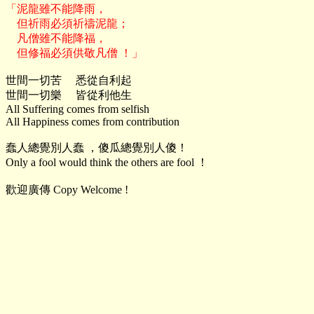
「泥龍雖不能降雨，

    但祈雨必須祈禱泥龍；

    凡僧雖不能降福，

世間一切苦     悉從自利起

世間一切樂     皆從利他生

All Suffering comes from selfish

All Happiness comes from contribution

蠢人總覺別人蠢 ，傻瓜總覺別人傻！

Only a fool would think the others are fool ！

歡迎廣傳 Copy Welcome !
