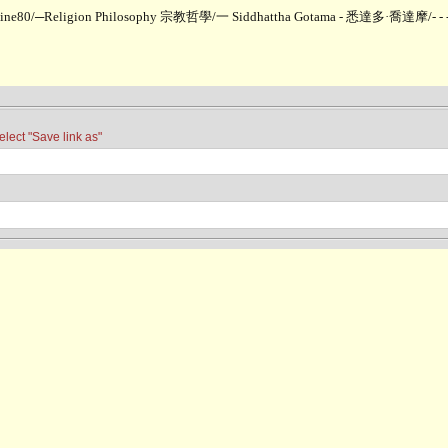
line80
/
─Religion Philosophy 宗教哲學
/
一 Siddhattha Gotama - 悉達多·喬達摩
/
-
t "Save link as"