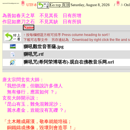
UTF-8
Go top 頁頂
Saturday, August 8, 2026
/
/
- On
為善如春天之草 不見其長 日有所增
作惡如磨刀之石 不見其缺 日有所損
Name
↑ 按每欄標題方框可排序 Press column heading to sort !
下載可右擊文件 另存連結為 Download by right click the file and selec
獅吼觀世音菩薩.jpg
獅吼咒.rtf
狮吼咒(希阿荣博堪布)-观自在佛教音乐网.url
唐太宗問玄奘大師：

『我想供僧，但聽說許多僧人

    無有修行，應當如何 ？』

玄奘大師開示說：

『昆山有玉，難免混雜泥沙；

    麗水產金，豈能沒有瓦礫 ？』
「土木雕成羅漢，敬奉就能培福；

    銅鐵鑄成佛像，毀壞則會造罪 ！」
