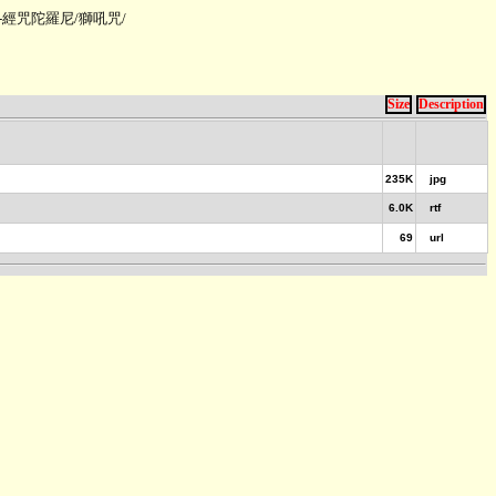
 - -經咒陀羅尼
/
獅吼咒
/
Size
Description
235K
jpg
6.0K
rtf
69
url