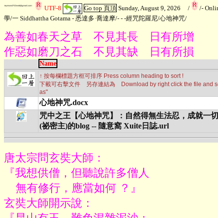
UTF-8
Go top 頁頂
Sunday, August 9, 2026
/
/
- Onl
學
/
一 Siddhattha Gotama - 悉達多·喬達摩
/
- - -經咒陀羅尼
/
心地神咒
/
為善如春天之草 不見其長 日有所增
作惡如磨刀之石 不見其缺 日有所損
Name
↑ 按每欄標題方框可排序 Press column heading to sort !
下載可右擊文件 另存連結為 Download by right click the file and sele
as"
心地神咒.docx
咒中之王【心地神咒】：自然得無生法忍，成就一切
(祕密主)的blog -- 隨意窩 Xuite日誌.url
唐太宗問玄奘大師：

『我想供僧，但聽說許多僧人

    無有修行，應當如何 ？』

玄奘大師開示說：
