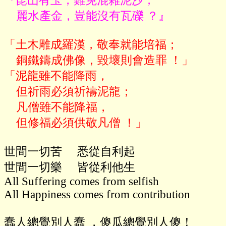
『昆山有玉，難免混雜泥沙；

    麗水產金，豈能沒有瓦礫 ？』
「土木雕成羅漢，敬奉就能培福；

    銅鐵鑄成佛像，毀壞則會造罪 ！」

「泥龍雖不能降雨，

    但祈雨必須祈禱泥龍；

    凡僧雖不能降福，

世間一切苦     悉從自利起

世間一切樂     皆從利他生

All Suffering comes from selfish

All Happiness comes from contribution

蠢人總覺別人蠢 ，傻瓜總覺別人傻！
