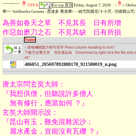
UTF-8
Go top 頁頂
Friday, August 7, 2026
/
/
- Onli
學
/
一 Siddhattha Gotama - 悉達多·喬達摩
/
- - -經咒陀羅尼
/
十小咒 - 功德寶山咒
/
為善如春天之草 不見其長 日有所增
作惡如磨刀之石 不見其缺 日有所損
Name
↑ 按每欄標題方框可排序 Press column heading to sort !
下載可右擊文件 另存連結為 Download by right click the file and sele
as"
486051_205697892888178_921580019_n.png
唐太宗問玄奘大師：

『我想供僧，但聽說許多僧人

    無有修行，應當如何 ？』

玄奘大師開示說：

『昆山有玉，難免混雜泥沙；

    麗水產金，豈能沒有瓦礫 ？』