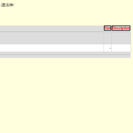
- - 護法神
/
Size
Description
-