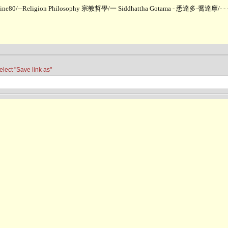
line80
/
─Religion Philosophy 宗教哲學
/
一 Siddhattha Gotama - 悉達多·喬達摩
/
- 
t "Save link as"