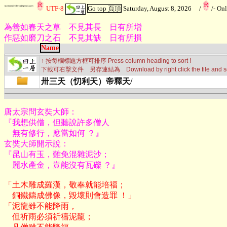
UTF-8
Go top 頁頂
Saturday, August 8, 2026
/
/
- On
為善如春天之草 不見其長 日有所增
作惡如磨刀之石 不見其缺 日有所損
Name
↑ 按每欄標題方框可排序 Press column heading to sort !
下載可右擊文件 另存連結為 Download by right click the file and selec
卅三天（忉利天）帝釋天/
唐太宗問玄奘大師：

『我想供僧，但聽說許多僧人

    無有修行，應當如何 ？』

玄奘大師開示說：

『昆山有玉，難免混雜泥沙；

    麗水產金，豈能沒有瓦礫 ？』
「土木雕成羅漢，敬奉就能培福；

    銅鐵鑄成佛像，毀壞則會造罪 ！」

「泥龍雖不能降雨，

    但祈雨必須祈禱泥龍；
