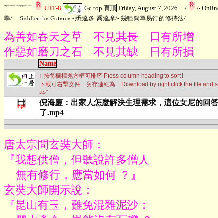
UTF-8
Go top 頁頂
Friday, August 7, 2026
/
/
- Onli
學
/
一 Siddhattha Gotama - 悉達多·喬達摩
/
- 幾種簡單易行的修持法
/
為善如春天之草 不見其長 日有所增
作惡如磨刀之石 不見其缺 日有所損
Name
↑ 按每欄標題方框可排序 Press column heading to sort !
下載可右擊文件 另存連結為 Download by right click the file and sele
as"
倪海廈：出家人怎麼解決生理需求，這位女尼的回
了.mp4
唐太宗問玄奘大師：

『我想供僧，但聽說許多僧人

    無有修行，應當如何 ？』

玄奘大師開示說：

『昆山有玉，難免混雜泥沙；
