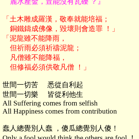
    麗水產金，豈能沒有瓦礫 ？』
「土木雕成羅漢，敬奉就能培福；

    銅鐵鑄成佛像，毀壞則會造罪 ！」

「泥龍雖不能降雨，

    但祈雨必須祈禱泥龍；

    凡僧雖不能降福，

世間一切苦     悉從自利起

世間一切樂     皆從利他生

All Suffering comes from selfish

All Happiness comes from contribution

蠢人總覺別人蠢 ，傻瓜總覺別人傻！

Only a fool would think the others are fool ！
