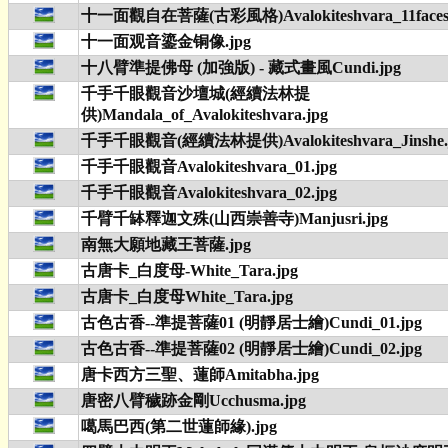
十一面觀自在菩薩(古彩風格)Avalokiteshvara_11faces.
十一面观音鎏金铜像.jpg
十八臂準提佛母 (加強版) - 藏式畫風Cundi.jpg
千手千眼觀音沙壇城(經續法林提
供)Mandala_of_Avalokiteshvara.jpg
千手千眼觀音(經續法林提供)Avalokiteshvara_Jinshe.
千手千眼觀音Avalokiteshvara_01.jpg
千手千眼觀音Avalokiteshvara_02.jpg
千臂千缽釋迦文殊(山西崇善寺)Manjusri.jpg
南無大願地藏王菩薩.jpg
古唐卡_白度母-White_Tara.jpg
古唐卡_白度母White_Tara.jpg
古色古香--準提菩薩01 (明靜居士繪)Cundi_01.jpg
古色古香--準提菩薩02 (明靜居士繪)Cundi_02.jpg
唐卡西方三聖、蓮師Amitabha.jpg
唐密八臂穢跡金剛Ucchusma.jpg
噶馬巴西(第二世蓮師緣).jpg