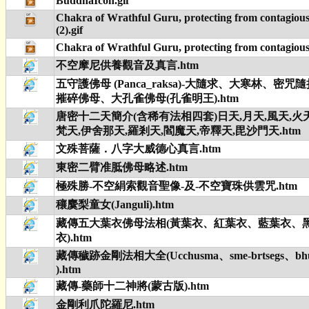
BuddhaIcon.gif
Chakra of Wrathful Guru, protecting from contagious 
(2).gif
Chakra of Wrathful Guru, protecting from contagious d
不空摩尼供養觀音及真言.htm
五守護佛母 (Panca_raksa)-大隨求、大寒林、密
摧碎佛母、大孔雀佛母(孔雀明王).htm
唐密十二天簡介(含稀有法相四套)日天,月天,風天,火天
梵天,伊舍那天,羅剎天,閻魔天,帝釋天,毘沙門天.htm
文殊菩薩．八字大威德心真言.htm
東密二臂准胝佛母略述.htm
極殊勝-不空絹索觀音聖像-及-不空寶珠供雲咒.htm
穰麌梨童女(Janguli).htm
藏傳五大葉衣佛母法相(黃葉衣、紅葉衣、藍葉衣、
衣).htm
藏傳穢跡金剛法相大全(Ucchusma、sme-brtsegs、bhu
).htm
藏傳-藥師十二神將(蒙古版).htm
金剛利爪陀羅尼.htm