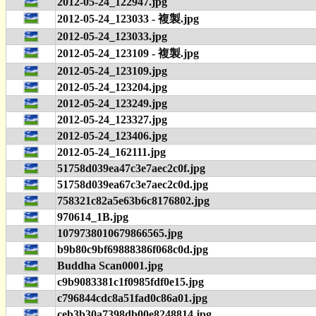
2012-05-24_122947.jpg
2012-05-24_123033 - 複製.jpg
2012-05-24_123033.jpg
2012-05-24_123109 - 複製.jpg
2012-05-24_123109.jpg
2012-05-24_123204.jpg
2012-05-24_123249.jpg
2012-05-24_123327.jpg
2012-05-24_123406.jpg
2012-05-24_162111.jpg
51758d039ea47c3e7aec2c0f.jpg
51758d039ea67c3e7aec2c0d.jpg
758321c82a5e63b6c8176802.jpg
970614_1B.jpg
1079738010679866565.jpg
b9b80c9bf69888386f068c0d.jpg
Buddha Scan0001.jpg
c9b9083381c1f0985fdf0e15.jpg
c796844cdc8a51fad0c86a01.jpg
ceb3b30a7398db00e8248814.jpg