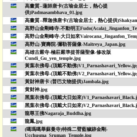
高畫質--蓮師唐卡(古瑜金居士，熱心提
供)Padmasambhava_01.jpg
高畫質--釋迦佛唐卡(古瑜金居士，熱心提供)Shakyamuni
高野山金剛峰寺-不動明王Fudo(Acala)_Jinganfon_Tem
高野山金剛峰寺-大日如來Vairocana_Jinganfon_Templ
高野山-寶壽院-彌勒菩薩像-Maitreya_Japan.jpg
高雄古嚴寺-極莊嚴準提菩薩聖像-修改版
Cundi_Gu_yen_temple.jpg
黃葉衣佛母-(頂戴不動佛)V1_Parnashavari_Yellow.jp
黃葉衣佛母-(頂戴不動佛)V2_Parnashavari_Yellow.jp
黃財神唐卡 (普巴文物提供)Jambala.jpg
黄财神.jpg
黑葉衣佛母-(頂戴大日如來)V1_Parnashavari_Black.j
黑葉衣佛母-(頂戴大日如來)V2_Parnashavari_Black.j
龍尊王佛Nagaraja_Buddha.jpg
龍鳳.jpg
(噶瑪噶舉蘇曼寺)特殊二臂藍穢跡金剛-
Ucchusma_Sruman_Temple.jpg