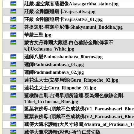
莊嚴-虛空藏菩薩塑像Akasagarbha_statue.jpg
莊嚴-金剛薩埵唐卡Vajrasattva.jpg
莊嚴-金剛薩埵唐卡Vajrasattva_01.jpg
菩提迦耶-釋迦牟尼佛-Shakyamuni_Buddha.jpg
華嚴三聖.jpg
蒙古文丹珠爾大藏經-白色穢跡金剛(傳承不
明)Ucchusma_White.jpg
蓮師八變Padmashambava_8forms.jpg
蓮師Padmashambava_01.jpg
蓮師Padmashambava_02.jpg
蓮花生大士(立姿局部)Guru_Rinpoche_02.jpg
蓮花生大士Guru_Rinpoche_01.jpg
藍穢跡金剛-台灣早期所流通-疑為煙色穢跡金剛-
Tibet_Ucchusma_Blue.jpg
藍葉衣佛母-(頂戴不空成就佛)V1_Parnashavari_Blue.
藍葉衣佛母-(頂戴不空成就佛)V2_Parnashavari_Blue.
藏傳大隨求護輪(大尺寸線圖)Mantra_of_Pratisara_T0
藏傳大隨求護輪(彩色)-祈竹仁波切版