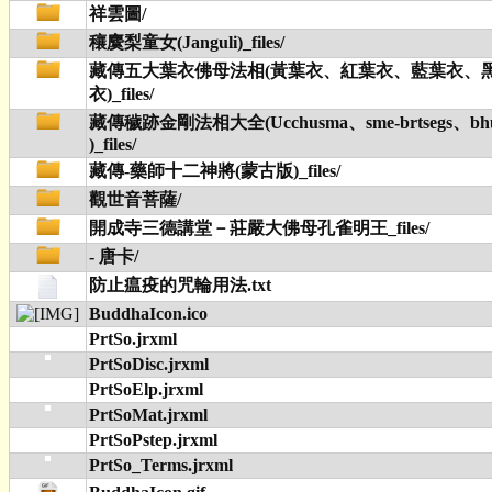
祥雲圖/
穰麌梨童女(Janguli)_files/
藏傳五大葉衣佛母法相(黃葉衣、紅葉衣、藍葉衣、
衣)_files/
藏傳穢跡金剛法相大全(Ucchusma、sme-brtsegs、bhu
)_files/
藏傳-藥師十二神將(蒙古版)_files/
觀世音菩薩/
開成寺三德講堂－莊嚴大佛母孔雀明王_files/
- 唐卡/
防止瘟疫的咒輪用法.txt
BuddhaIcon.ico
PrtSo.jrxml
PrtSoDisc.jrxml
PrtSoElp.jrxml
PrtSoMat.jrxml
PrtSoPstep.jrxml
PrtSo_Terms.jrxml