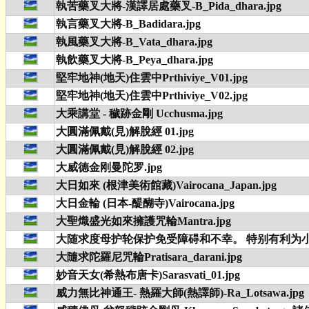
執苦藥叉大將-漢譯居處藥叉-B_Pida_dhara.jpg
執言藥叉大將-B_Badidara.jpg
執風藥叉大將-B_Vata_dhara.jpg
執飲藥叉大將-B_Peya_dhara.jpg
堅牢地神(地天)住雲中Prthiviye_V01.jpg
堅牢地神(地天)住雲中Prthiviye_V02.jpg
大乘講堂 - 穢跡金剛 Ucchusma.jpg
大圓滿佩戴(見)解脫經 01.jpg
大圓滿佩戴(見)解脫經 02.jpg
大威德金刚曼陀罗.jpg
大日如來 (根津美術館藏)Vairocana_Japan.jpg
大日金輪 (日本-醍醐寺)Vairocana.jpg
大聖熾盛光如來擁護咒輪Mantra.jpg
大随求度母护轮保护免受障碍和不幸。 特别有利为小孩
大隨求陀羅尼咒輪Pratisara_darani.jpg
妙音天女(希熱布唐卡)Sarasvati_01.jpg
威力無比神通王- 熱羅大師(熱譯師)-Ra_Lotsawa.jpg