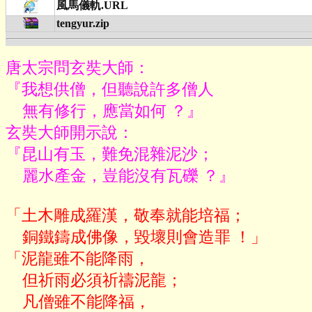
風馬儀軌.URL
tengyur.zip
唐太宗問玄奘大師：

『我想供僧，但聽說許多僧人

    無有修行，應當如何 ？』

玄奘大師開示說：

『昆山有玉，難免混雜泥沙；

    麗水產金，豈能沒有瓦礫 ？』
「土木雕成羅漢，敬奉就能培福；

    銅鐵鑄成佛像，毀壞則會造罪 ！」

「泥龍雖不能降雨，

    但祈雨必須祈禱泥龍；

    凡僧雖不能降福，
