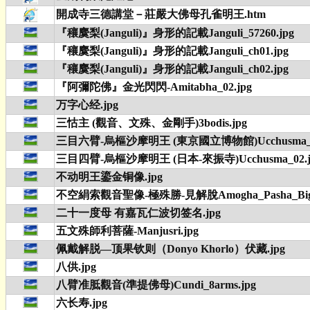
開成寺三德講堂－莊嚴大佛母孔雀明王.htm
『穰麌梨(Janguli)』身形的記載Janguli_57260.jpg
『穰麌梨(Janguli)』身形的記載Janguli_ch01.jpg
『穰麌梨(Janguli)』身形的記載Janguli_ch02.jpg
『阿彌陀佛』金光閃閃-Amitabha_02.jpg
万字心经.jpg
三怙主 (觀音、文殊、金剛手)3bodis.jpg
三目六臂-烏樞沙摩明王 (東京國立博物館)Ucchusma_01
三目四臂-烏樞沙摩明王 (日本-來振寺)Ucchusma_02.j
不动明王鎏金铜像.jpg
不空絹索觀音聖像-極殊勝-見解脫Amogha_Pasha_Big5
二十一度母 有嘉瓦仁波切签名.jpg
五文殊師利菩薩-Manjusri.jpg
佩戴解脱—顶果钦则（Donyo Khorlo）伏藏.jpg
八供.jpg
八臂准胝觀音(準提佛母)Cundi_8arms.jpg
六长寿.jpg