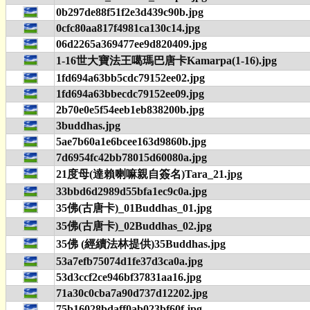
0b297de88f51f2e3d439c90b.jpg
0cfc80aa817f4981ca130c14.jpg
06d2265a369477ee9d820409.jpg
1-16世大寶法王噶瑪巴唐卡Kamarpa(1-16).jpg
1fd694a63bb5cdc79152ee02.jpg
1fd694a63bbecdc79152ee09.jpg
2b70e0e5f54eeb1eb838200b.jpg
3buddhas.jpg
5ae7b60a1e6bcee163d9860b.jpg
7d6954fc42bb78015d60080a.jpg
21度母(達賴喇嘛親自簽名)Tara_21.jpg
33bbd6d2989d55bfa1ec9c0a.jpg
35佛(古唐卡)_01Buddhas_01.jpg
35佛(古唐卡)_02Buddhas_02.jpg
35佛 (經續法林提供)35Buddhas.jpg
53a7efb75074d1fe37d3ca0a.jpg
53d3ccf2ce946bf37831aa16.jpg
71a30c0cba7a90d737d12202.jpg
75b16028bdaff0ab023bf60f.jpg