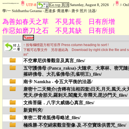
UTF-8
Go top 頁頂
Saturday, August 8, 2026
/
/
- On
學
/
一 Siddhattha Gotama - 悉達多·喬達摩
/
- 唐卡 照片 法器
/
為善如春天之草 不見其長 日有所增
作惡如磨刀之石 不見其缺 日有所損
Name
↑ 按每欄標題方框可排序 Press column heading to sort !
下載可右擊文件 另存連結為 Download by right click the file and sele
as"
不空摩尼供養觀音及真言_files/
五守護佛母 (Panca_raksa)-大隨求、大寒林、密
摧碎佛母、大孔雀佛母(孔雀明王)_files/
南卡 Namkha - 令五大平衡的法器/
唐密十二天簡介(含稀有法相四套)日天,月天,風天,火天
梵天,伊舍那天,羅剎天,閻魔天,帝釋天,毘沙門天_files/
文殊菩薩．八字大威德心真言_files/
新資料夾/
東密二臂准胝佛母略述_files/
極殊勝-不空絹索觀音聖像-及-不空寶珠供雲咒_files/