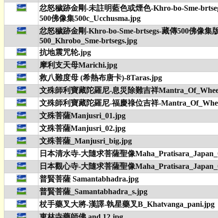
忿怒穢跡金剛-未註明藍色或煙色-Khro-bo-Sme-brts
500佛像集500c_Ucchusma.jpg
忿怒穢跡金剛-Khro-bo-Sme-brtsegs-藏傳500佛像集
500_Khrobo_Sme-brtsegs.jpg
抗地震咒轮.jpg
摩利支天母Marichi.jpg
救八難度母 (希熱布唐卡)-8Taras.jpg
文殊師利寶藏陀羅尼-息災除難吉祥Mantra_Of_Wheel_
文殊師利寶藏陀羅尼-福慶祿位吉祥-Mantra_Of_Wheel_
文殊菩薩Manjusri_01.jpg
文殊菩薩Manjusri_02.jpg
文殊菩薩_Manjusri_big.jpg
日本清水寺-大隨求菩薩聖像Maha_Pratisara_Japan_0
日本觀心寺-大隨求菩薩聖像Maha_Pratisara_Japan_0
普賢菩薩 Samantabhadra.jpg
普賢菩薩_Samantabhadra_s.jpg
杖手藥叉大將-漢譯-執星藥叉B_Khatvanga_pani.jpg
東林寺藥師佛 and 12.jpg