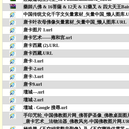
藥師八佛 & 16菩薩 & 12天 & 12藥叉 & 四大天王Baisaj
中国传统文化千字文矢量素材_矢量中国_懒人图库.U
唐卡叶衣母佛像矢量素材_矢量中国_懒人图库.URL
唐卡图片 1.url
唐卡艺术——雍和宫.url
唐卡西藏 (2).URL
唐卡西藏.URL
唐卡-1.url
唐卡-2.url
唐卡-3.url
唐卡9.url
壇城—.url
壇城-2.url
壇城 - Google 搜尋.url
手印咒轮_中国佛教图片网_佛菩萨圣像_佛教桌面图
_唐卡艺术__法物法器_佛教风光-中国佛教图片网.UR
極殊勝《不空絹索觀音聖像》及《不空寶珠供雲咒.ur