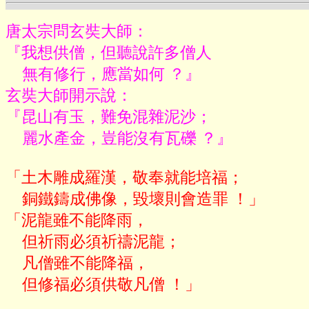
唐太宗問玄奘大師：

『我想供僧，但聽說許多僧人

    無有修行，應當如何 ？』

玄奘大師開示說：

『昆山有玉，難免混雜泥沙；

    麗水產金，豈能沒有瓦礫 ？』
「土木雕成羅漢，敬奉就能培福；

    銅鐵鑄成佛像，毀壞則會造罪 ！」

「泥龍雖不能降雨，

    但祈雨必須祈禱泥龍；

    凡僧雖不能降福，
