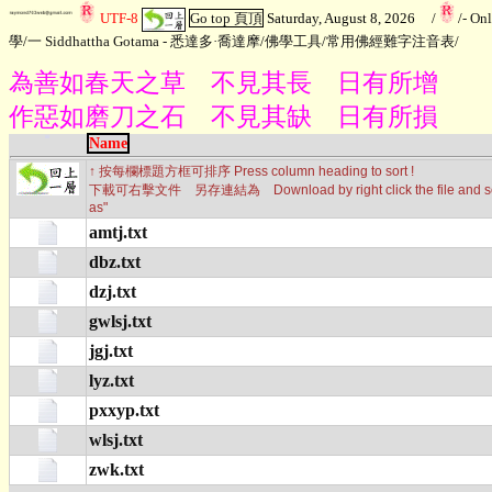
UTF-8
Go top 頁頂
Saturday, August 8, 2026
/
/
- On
學
/
一 Siddhattha Gotama - 悉達多·喬達摩
/
佛學工具
/
常用佛經難字注音表
/
為善如春天之草 不見其長 日有所增
作惡如磨刀之石 不見其缺 日有所損
Name
↑ 按每欄標題方框可排序 Press column heading to sort !
下載可右擊文件 另存連結為 Download by right click the file and sele
as"
amtj.txt
dbz.txt
dzj.txt
gwlsj.txt
jgj.txt
lyz.txt
pxxyp.txt
wlsj.txt
zwk.txt