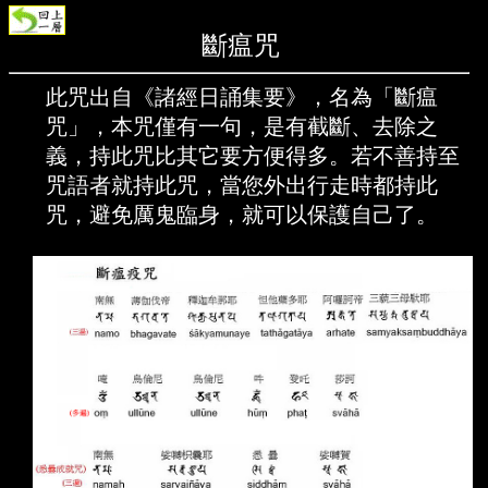
此咒出自《諸經日誦集要》，名為「斷瘟
咒」，本咒僅有一句，是有截斷、去除之
義，持此咒比其它要方便得多。若不善持至
咒語者就持此咒，當您外出行走時都持此
咒，避免厲鬼臨身，就可以保護自己了。
