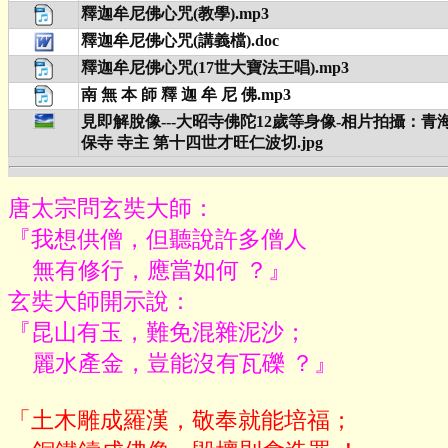
釋迦牟尼佛心咒(教學).mp3
釋迦牟尼佛心咒(講義檔).doc
釋迦牟尼佛心咒(17世大寶法王唱).mp3
南 無 本 師 釋 迦 牟 尼 佛.mp3
見即解脫像---大昭寺佛陀12歲等身像-相片拍攝：青
保寺 寺主 第十四世才旺仁波切.jpg
唐太宗問玄奘大師：

『我想供僧，但聽說許多僧人

    無有修行，應當如何 ？』

玄奘大師開示說：

『昆山有玉，難免混雜泥沙；

    麗水產金，豈能沒有瓦礫 ？』
「土木雕成羅漢，敬奉就能培福；
