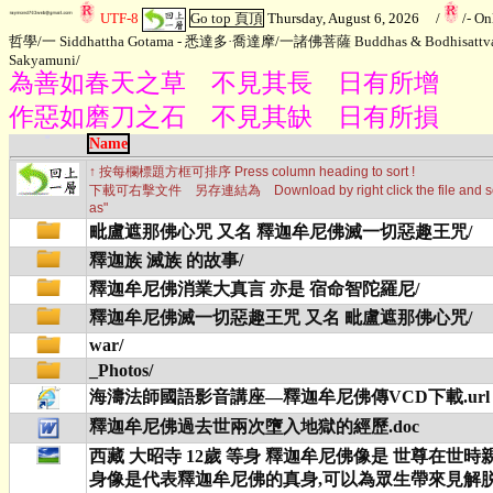
UTF-8
Go top 頁頂
Thursday, August 6, 2026
/
/
- On
哲學
/
一 Siddhattha Gotama - 悉達多·喬達摩
/
一諸佛菩薩 Buddhas & Bodhisattv
Sakyamuni
/
為善如春天之草 不見其長 日有所增
作惡如磨刀之石 不見其缺 日有所損
Name
↑ 按每欄標題方框可排序 Press column heading to sort !
下載可右擊文件 另存連結為 Download by right click the file and sele
as"
毗盧遮那佛心咒 又名 釋迦牟尼佛滅一切惡趣王咒/
釋迦族 滅族 的故事/
釋迦牟尼佛消業大真言 亦是 宿命智陀羅尼/
釋迦牟尼佛滅一切惡趣王咒 又名 毗盧遮那佛心咒/
war/
_Photos/
海濤法師國語影音講座—釋迦牟尼佛傳VCD下載.url
釋迦牟尼佛過去世兩次墮入地獄的經歷.doc
西藏 大昭寺 12歲 等身 釋迦牟尼佛像是 世尊在世
身像是代表釋迦牟尼佛的真身,可以為眾生帶來見解脱.