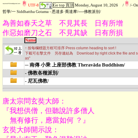
UTF-8
Go top 頁頂
Monday, August 10, 2026
/
/
- O
哲學
/
一 Siddhattha Gotama - 悉達多·喬達摩
/
──佛教派别
/
為善如春天之草 不見其長 日有所增
作惡如磨刀之石 不見其缺 日有所損
Name
↑ 按每欄標題方框可排序 Press column heading to sort !
下載可右擊文件 另存連結為 Download by right click the file and sele
as"
─ 南傳 小乘 上座部佛教 Theravāda Buddhism/
- 佛教各種派別/
- 尼瓦佛教/
唐太宗問玄奘大師：

『我想供僧，但聽說許多僧人

    無有修行，應當如何 ？』

玄奘大師開示說：
