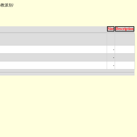
佛教派别
/
Size
Description
-
-
-