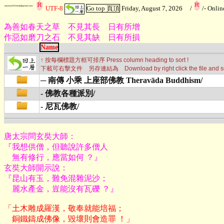
UTF-8
Go top 頁頂
Friday, August 7, 2026
/
/
- Onli
為善如春天之草 不見其長 日有所增
作惡如磨刀之石 不見其缺 日有所損
Name
↑ 按每欄標題方框可排序 Press column heading to sort !
下載可右擊文件 另存連結為 Download by right click the file and selec
─ 南傳 小乘 上座部佛教 Theravāda Buddhism/
- 佛教各種派別/
- 尼瓦佛教/
唐太宗問玄奘大師：

『我想供僧，但聽說許多僧人

    無有修行，應當如何 ？』

玄奘大師開示說：

『昆山有玉，難免混雜泥沙；

    麗水產金，豈能沒有瓦礫 ？』
「土木雕成羅漢，敬奉就能培福；

    銅鐵鑄成佛像，毀壞則會造罪 ！」
