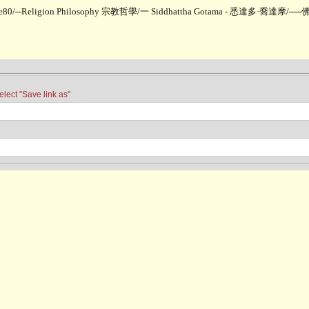
ne80
/
─Religion Philosophy 宗教哲學
/
一 Siddhattha Gotama - 悉達多·喬達摩
/
──
t "Save link as"