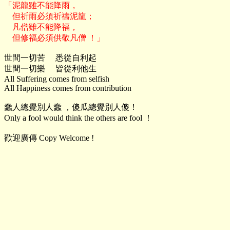
「泥龍雖不能降雨，

    但祈雨必須祈禱泥龍；

    凡僧雖不能降福，

世間一切苦     悉從自利起

世間一切樂     皆從利他生

All Suffering comes from selfish

All Happiness comes from contribution

蠢人總覺別人蠢 ，傻瓜總覺別人傻！

Only a fool would think the others are fool ！

歡迎廣傳 Copy Welcome !
