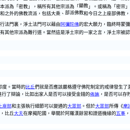
顯教
本派為「密教」，稱所有其他宗派為「
」。或稱為「密宗」
部派佛教
和之外的佛教流派，包括大乘、
和今日之上座部佛教，
行法門
裏
，淨土法門可以藉由
阿彌陀佛
的宏大願力，
臨終時蒙彌
有其他宗派為難行道。當然這是淨土宗的一家之言，淨土宗被認
印度。當時的
比丘
們就是否應該嚴格遵守佛陀制定的戒律發生了
進行了辯論，比如出家人是否可以接受金錢的
佈施
，是否可以存
上座部
和主張執行細節可以變通的
大眾部
。但於
大眾部
所傳《
摩
，比丘
大天
在摩揭
陀
國，舉關於阿羅漢
餘習和
證道機緣的
五事
，