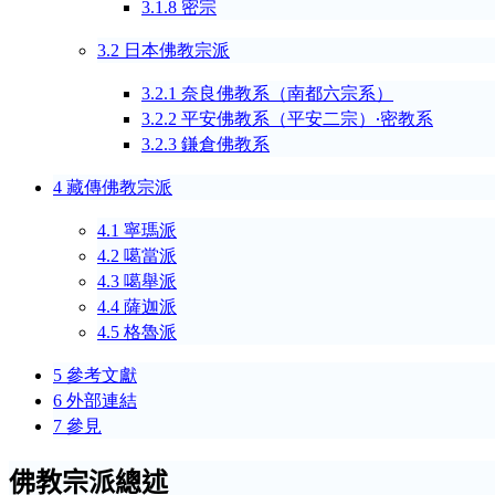
密宗
3.1.8
日本佛教宗派
3.2
奈良佛教系（南都六宗系）
3.2.1
平安佛教系（平安二宗）
‧
密教系
3.2.2
鎌
倉佛教系
3.2.3
藏傳佛教宗派
4
寧瑪派
4.1
噶當派
4.2
噶
舉派
4.3
薩迦
派
4.4
格魯派
4.5
參考文獻
5
外部連結
6
參見
7
佛教宗派總述