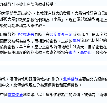
部佛教則不被上座部佛教徒接受。
的大眾部發展出來的，
其教理
有較大的發展。大乘佛教認為自己
部與大眾
小乘
屬部派佛教
部教派都被他們稱為「
」。現在
時期上
後的時期統稱為大乘佛教。
印度教的
怛特
羅密教
同時，在
印度
笈
多王朝
時期出現，是印度佛
佛教
流派包括其他的
因而又被稱為密教；而相對於密教，之前的
真言宗
十分
瑜伽密教、
。歷史上密教流傳地域
廣大，目前密教在
則是傳承印度的後期密教。
東密的
道場在
東寺
、
高野山
，台密在
佛教，
漢傳佛教
和藏傳佛教
來作
劃分。
北傳佛教
主要由北方經絲
和中文。北傳佛教現在
分為漢傳佛教
和藏傳佛教。
中國
雲南
傣族
地區等地以上座部佛教為主的流傳，被稱為「南傳