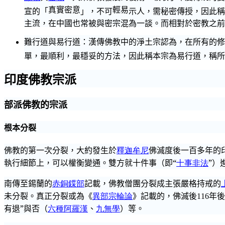
真實密意
輕易
宣的「
」，不可
示人，需秘密傳授，因此稱
主流，在中國也常被與密宗混為一談。而相對於密教之前
難行道與易行道：
漢傳佛教
中的淨土宗認為，在所有的修
單，最順利，最穩妥的方法，因此稱本宗為易行道，稱所
印度佛教宗派
部派佛教
的宗派
根本分裂
佛教的第一次分裂，大約發生於
釋迦牟尼
佛滅度
後一百多年的
執行細節上，可以權衡變通。雙方就十件事（即“
十事非法
”）
南傳至錫蘭的
赤
銅
鍱
部
記載，佛教僧團分裂成主張嚴格持戒的
未分裂。真正分裂或為《
異部宗輪論
》記載的，
佛滅後
年後
116
有退”與否（
六種阿羅漢
、
九無學
）等。