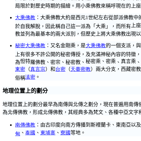
局限於對歷史時期的描繪。用小乘佛教來稱呼現在的上座
大乘佛教
：大乘佛教大約是西元
世紀左右
從部派佛教
中
1
上座
於自我解脫，因此稱自己這一派為「大乘」，而所有
教並列為最基本的兩大派別，但歷史上將大乘佛教出現以
秘密大乘佛教
：又名金剛乘，是
大乘佛教
的一個支派，與
上有很多不許公開的秘密傳授，及充滿神秘內容的特徵，
怛特
秘密乘、密乘
真言乘
為
羅佛教、密宗、秘密教、
、
、
東密
（
真言宗
）和
台密
（
天臺密教
）兩大分支，西藏密教
滇密
。
俗稱
地理位置上的劃分
地理位置上的劃分最早為南傳與北傳之劃分，現在普遍用南傳
為北傳佛教，形成北傳佛教，其經典多為梵文、各種中亞文字
南傳佛教
：由古印度向南方傳播到
斯裡蘭
卡、東南亞以及
、
泰國
、
柬埔寨
、
寮國
等地。
甸