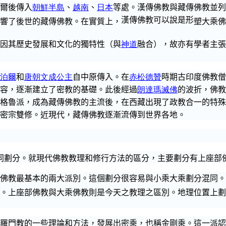
爾後傳入
朝鮮半島
、
越南
、
日本
等處。
漢傳佛教
與藏傳佛教並列
漢傳佛教可以說是形
響了後世的藏傳佛教。在實質上，
塑大乘佛
因其歷史發展和文化的獨特性（與
神道
融合），故亦有學者主張
泊爾
和
唐朝
文成公主
自中原傳入。在
赤松德贊
時期古印度佛教
僧
容
，逐漸建立了密教的基礎。此後經過
朗達瑪滅佛
的波折，佛教
格魯派，成為藏傳佛教的主流後，在西藏出現了政教合一的特殊
密宗雙修
。近現代，藏傳佛教逐漸流傳到世界各地。
同劃分。就現代佛教
教
理和修行方法的區分，主要劃分有上座部
佛教最基本的兩大派別。這個劃分很容易
與小乘大乘
劃分混同。
。上座部佛教與大乘佛教則是今天之教理之區別。地理位置上劃
羅門教的一些理論和方法，發展
出密乘
，也稱金剛乘。這一派認