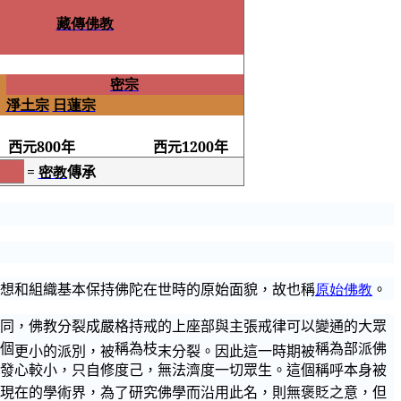
藏傳佛教
密宗
淨土宗
日蓮宗
西元
800
年
西元
1200
年
=
密教
傳承
想和組織基本保持佛陀在世時的原始面貌，故也稱
原始佛教
。
同，佛教分裂成嚴格持戒的
上座部與主張
戒律可以變通的大眾
個
稱為枝
稱為部派佛
更小的派別，被
末分裂。因此這一時期被
發心較小，只自修度己，
無法濟度一切
眾生。這個稱呼本身被
現在的學術界，為了研究佛學而沿用此名，則無褒貶之意，但