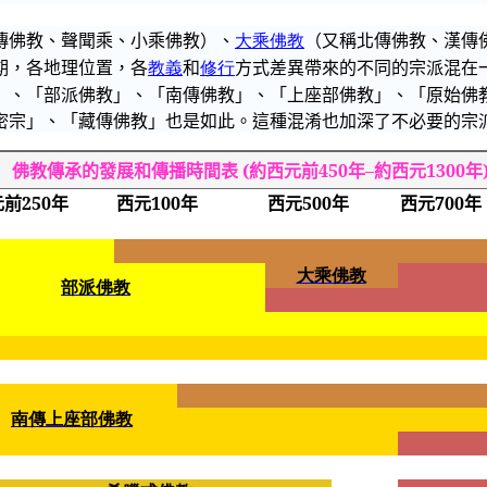
傳佛教、聲聞乘、小乘佛教）、
大乘佛教
（又稱北傳佛教、漢傳
期，各地理位置，各
教義
和
修行
方式差異帶來的不同的宗派混在
」、「
部派佛教
」、「南傳佛教」、「上座部佛教」、「原始佛
密宗」、「藏傳佛教」也是如此。這種混淆也加深了不必要的宗
佛教傳承的發展和傳播時間表
(
約西元前
450
年
–
約西元
1300
年
元前
250
年
西元
100
年
西元
500
年
西元
700
年
大乘佛教
部派佛教
南傳上座部佛教