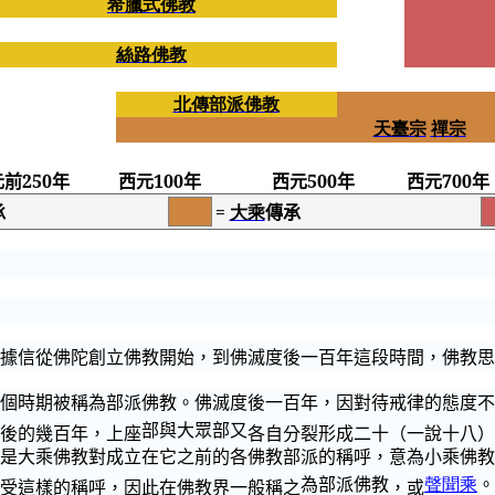
希臘式佛教
絲路佛教
北
傳部派佛教
天臺宗
禪宗
元前
250
年
西元
100
年
西元
500
年
西元
700
年
承
=
大乘
傳承
據信從佛陀創立佛教開始，
到佛滅度
後一百年這段時間，佛教思
個時期被
稱為部派佛教
。
佛滅度
後一百年，因對待戒律的態度不
部與大眾部又
後的幾百年，上座
各自分裂形成二十（一說十八）
是大乘佛教對成立在它之前的各
佛教部派的
稱呼，意為小乘佛教
為部派佛教
聲聞乘
。
受這樣的稱呼，因此在佛教界一般稱之
，或