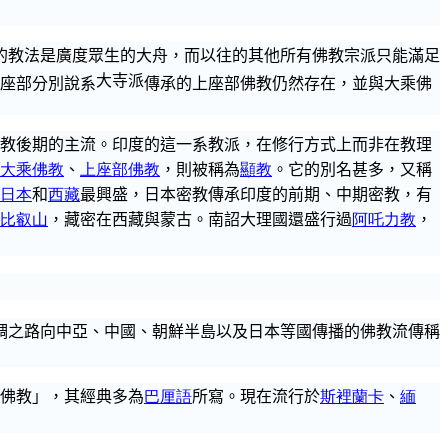
的教法是廣度眾生
的大舟
，而以往的其他所有佛教宗派只能滿足
大寺派
座部分別說系
傳承的上座部佛教仍然存在，並與大乘佛
教後期的主流。印度的這一系教派，在修行方式上而非在教理
大乘佛教
、
上座部佛教
，則被稱為
顯教
。它的別名甚多，又稱
日本
和
西藏
最興盛，日本密教傳承印度的前期、中期密教，有
比
叡
山
，藏密在西藏與蒙古。南詔大理國還盛行過
阿
吒力教
，
綢之路向中亞、中國、朝鮮半島以及日本等國傳播的佛教流傳稱
佛教」，其經典多為
巴厘語
所寫。現在流行於
斯裡蘭
卡
、
緬