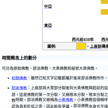
中亞
東亞
西元前
450
年
西
圖例
:
=
上座部
傳
時間概念上的劃分
可分為原始佛教，
部派佛教
，大乘佛教和秘密大乘佛教。
初期佛教
：雖然已知文字記載都屬於
後來部派佛教
所作，
部派佛教
：
上座部與大眾
部分裂後到大乘佛教興起前的這
部。這是佛教的第一次分裂，又稱根本分裂。根本分裂之
時期。
部派佛教
又被稱為
小乘佛教
。小乘佛教這個稱呼
教
部派佛教
認為具有貶低之意，因此較有爭議，
本身也不接