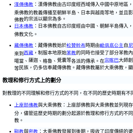
漢傳佛教
：
漢傳佛教
由古印度
經西域
傳入中國中原地區，
乘佛教的教義傳播至朝鮮半島、日本與越南等地，並且影
的宗派以顯宗為多。
佛教
日本佛教
：日本佛教自古印度經由中國、朝鮮半島傳入，
佛教文化。
藏傳佛教
：藏傳佛教始於
松贊幹布
時期由
毗
俱底
公主
自
尼
西藏
，制服本地原始
苯教
的同時也接受了
部分苯教內
來到
薩迦
覺囊等
宗喀巴
大師創
噶當、
、格魯、
各派的傳承。在
民族，仍多信奉藏傳佛教。藏傳佛教屬於大乘佛教，顯
等
教理和修行方式上的劃分
對教理的不同理解和修行方式的不同，在不同的歷史時期有不
上座部佛教
與大乘佛教：上座部佛教與大乘佛教並列現存
分，儘管這歷史時期的劃分起源於教理和修行方式的不同
教。
顯教
與
密教
：大乘佛教發展到後期，吸收了印度傳統的婆