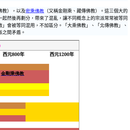
佛教），以及
密乘佛教
（又稱金剛乘、藏傳佛教）。這三
個
大的
一起然後再劃分，帶來了混亂，讓不同概念上的宗派常常被等同
教」會被等同混用，不加區分。「大乘佛教」、「北傳佛教」、
派之間矛盾。
)
西元
800
年
西元
1200
年
金剛乘佛教