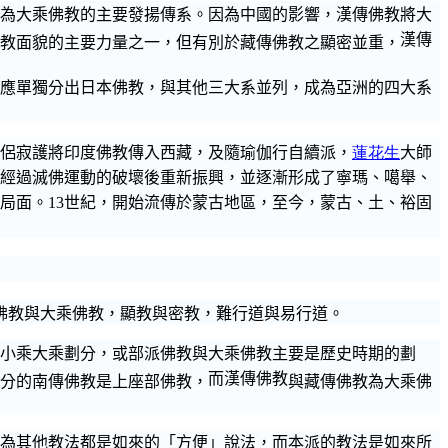
為大乘佛教的主要發揚傳系。因為中國的影響，
漢傳佛教
將大
漢傳
教面貌的主要力量之一，但有別於藏傳佛教之顯密並重，
應單獨分出日本佛教，與其他三大系並列，成為亞洲的四大系
侶寂護將
印度佛教傳入西藏，及隨瑜伽行自續派，
蓮花生
大師
經過滅佛運動的破壞後重新振興，並逐漸形成了寧瑪、
噶
舉、
局面。
世紀，開始流傳於蒙古地區，至今，蒙古、土、
裕固
13
佛教與大乘佛教，
顯教與
密教，難行道與易行道。
小乘大乘
劃分，
或部派佛教
與大乘佛教主要是歷史時期的劃
而漢傳佛教
分的南傳佛教是上座部佛教，
與藏傳佛教為大乘佛
為其他教法都是如來的「方便」說法，而本派的教法是如來所