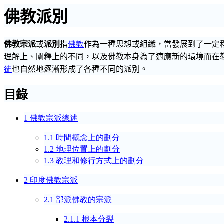
佛教派別
佛教宗派
或
派別
指
佛教
作為一種思想或組織，當發展到了一定
理解上、闡釋上的不同，以及佛教本身為了適應新的環境而在
徒
也自然地逐漸形成了各種不同的派別。
目錄
佛教
宗派總述
1
時間概念上的劃分
1.1
地理位置上的劃分
1.2
教理和修行方式上的劃分
1.3
印度佛教宗派
2
部派佛教
的宗派
2.1
根本分裂
2.1.1