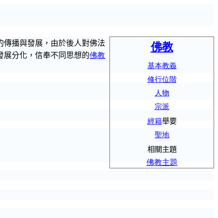
的傳播與發展，由於後人對佛法
佛教
發展分化，信奉不同思想的
佛教
基本教義
修行位階
人物
宗派
經籍
舉要
聖地
相關主題
佛教主題