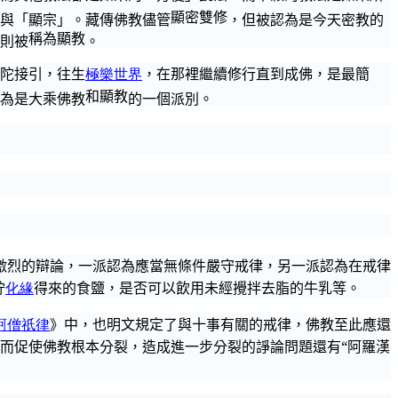
顯密雙修
與「顯宗」。藏傳佛教儘管
，但被認為是今天密教的
稱為顯教
則被
。
陀
接引，往生
極樂世界
，在那裡繼續修行直到成佛，是最簡
和顯教
為是大乘佛教
的一個派別。
激烈的辯論，一派認為應當無條件嚴守戒律，另一派認為在戒律
貯
化緣
得來的食鹽，是否可以飲用未經
攪拌去脂的
牛乳等。
訶僧祇律
》中，也明文規定了與十事有關的戒律，佛教至此應還
而促使佛教根本分裂，造成進一步分裂的
諍
論問題還有“阿羅漢