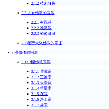
枝末分裂
2.1.2
大乘佛教的宗派
2.2
中觀派
2.2.1
唯識派
2.2.2
如來藏派
2.2.3
秘密大乘佛教的宗派
2.3
漢傳佛教
宗派
3
中國佛教宗派
3.1
唯識宗
3.1.1
三
論宗
3.1.2
天臺宗
3.1.3
華嚴宗
3.1.4
禪宗
3.1.5
淨土宗
3.1.6
律宗
3.1.7