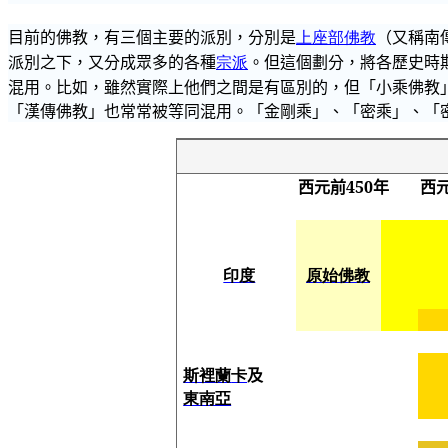
目前的佛教，有三個主要的派別，分別是
上座部佛教
（又稱南
派別之下，又分成眾多的各種
宗派
。但這個劃分，將各歷史時
混用。
比如，
雖然實際上他們之間是有區別的，但「小乘佛教
「
漢傳佛教
」也常常被等同混用。「金剛乘」、「
密乘
」、「
西元前
450
年
西
印度
原始佛教
斯裡蘭
卡
及
東南亞